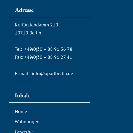
l
e
Adresse
o
-
p
a
Kurfürstendamm 219
e
l
10719 Berlin
t
Tel: +49(0)30 – 88 91 36 78
Fax: +49(0)30 – 88 91 27 41
E-mail :
info@apartberlin.de
Inhalt
Home
Wohnungen
Gewerbe